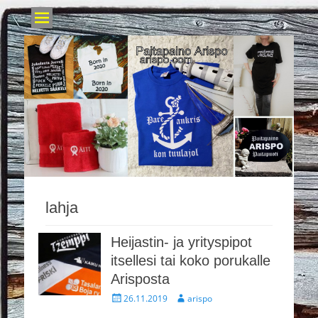
Paitapaino
arispo.com
lahja
Heijastin- ja yrityspipot
itsellesi tai koko porukalle
Arisposta
Posted
Author
26.11.2019
arispo
on